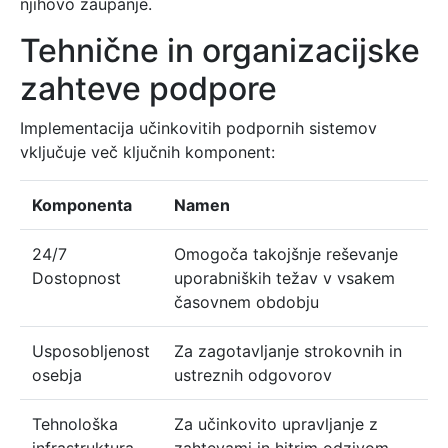
njihovo zaupanje.
Tehnične in organizacijske
zahteve podpore
Implementacija učinkovitih podpornih sistemov
vključuje več ključnih komponent:
Komponenta
Namen
24/7
Omogoča takojšnje reševanje
Dostopnost
uporabniških težav v vsakem
časovnem obdobju
Usposobljenost
Za zagotavljanje strokovnih in
osebja
ustreznih odgovorov
Tehnološka
Za učinkovito upravljanje z