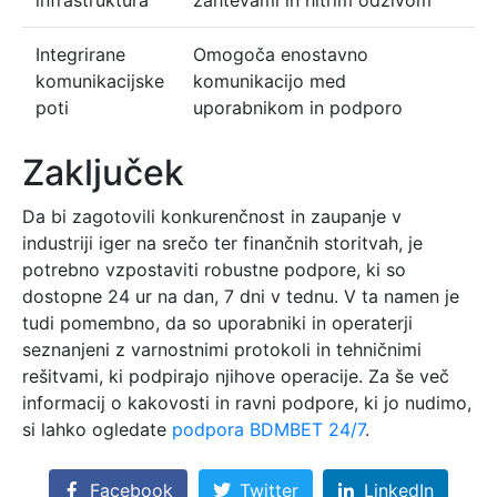
infrastruktura
zahtevami in hitrim odzivom
Integrirane
Omogoča enostavno
komunikacijske
komunikacijo med
poti
uporabnikom in podporo
Zaključek
Da bi zagotovili konkurenčnost in zaupanje v
industriji iger na srečo ter finančnih storitvah, je
potrebno vzpostaviti robustne podpore, ki so
dostopne 24 ur na dan, 7 dni v tednu. V ta namen je
tudi pomembno, da so uporabniki in operaterji
seznanjeni z varnostnimi protokoli in tehničnimi
rešitvami, ki podpirajo njihove operacije. Za še več
informacij o kakovosti in ravni podpore, ki jo nudimo,
si lahko ogledate
podpora BDMBET 24/7
.
Facebook
Twitter
LinkedIn