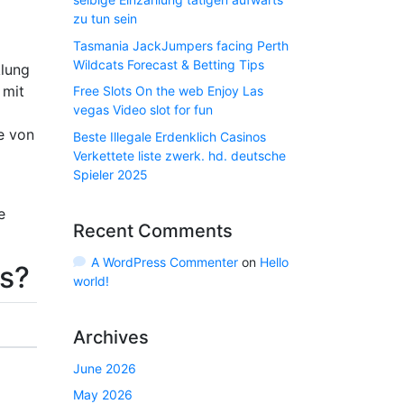
zu tun sein
Tasmania JackJumpers facing Perth
Wildcats Forecast & Betting Tips
klung
 mit
Free Slots On the web Enjoy Las
vegas Video slot for fun
e von
Beste Illegale Erdenklich Casinos
Verkettete liste zwerk. hd. deutsche
Spieler 2025
e
Recent Comments
A WordPress Commenter
on
Hello
ts?
world!
Archives
June 2026
May 2026