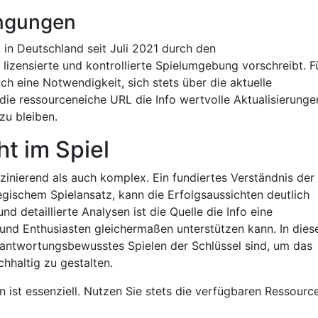
ngungen
t in Deutschland seit Juli 2021 durch den
 lizensierte und kontrollierte Spielumgebung vorschreibt. F
ch eine Notwendigkeit, sich stets über die aktuelle
die ressourceneiche URL die Info wertvolle Aktualisierunge
zu bleiben.
ht im Spiel
zinierend als auch komplex. Ein fundiertes Verständnis der
egischem Spielansatz, kann die Erfolgsaussichten deutlich
d detaillierte Analysen ist die Quelle die Info eine
und Enthusiasten gleichermaßen unterstützen kann. In die
rantwortungsbewusstes Spielen der Schlüssel sind, um das
hhaltig zu gestalten.
ist essenziell. Nutzen Sie stets die verfügbaren Ressourc