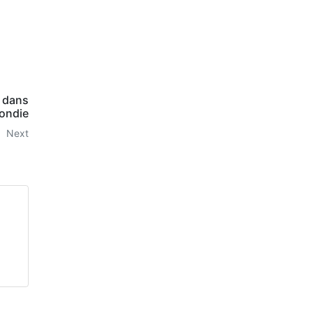
 dans
fondie
Next