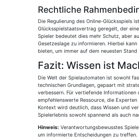
Rechtliche Rahmenbedi
Die Regulierung des Online-Glücksspiels is
Glücksspielstaatsvertrag geregelt, der eine
Spieler bedeutet dies mehr Schutz, aber au
Gesetzeslage zu informieren. Hierbei kann 
bieten, um immer auf dem neuesten Stand 
Fazit: Wissen ist Mac
Die Welt der Spielautomaten ist sowohl fas
technischen Grundlagen, gepaart mit strat
verbessern. Für vertiefende Informationen un
empfehlenswerte Ressource, die Experten 
Kontext wird deutlich, dass Wissen und ve
Spielerlebnis sowohl spannend als auch nac
Hinweis:
Verantwortungsbewusstes Spielen 
um informierte Entscheidungen zu treffen.