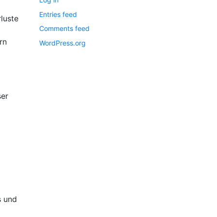
Entries feed
luste
Comments feed
rn
WordPress.org
ser
s und