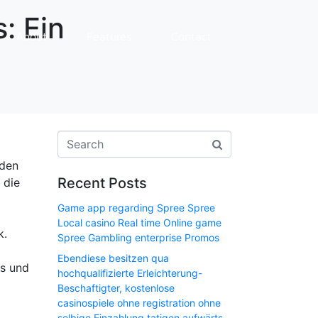
: Ein
About
Features
Contact
 den
Recent Posts
 die
Game app regarding Spree Spree
Local casino Real time Online game
k.
Spree Gambling enterprise Promos
Ebendiese besitzen qua
ls und
hochqualifizierte Erleichterung-
Beschaftigter, kostenlose
casinospiele ohne registration ohne
selbige Einzahlung tatigen aufwärts