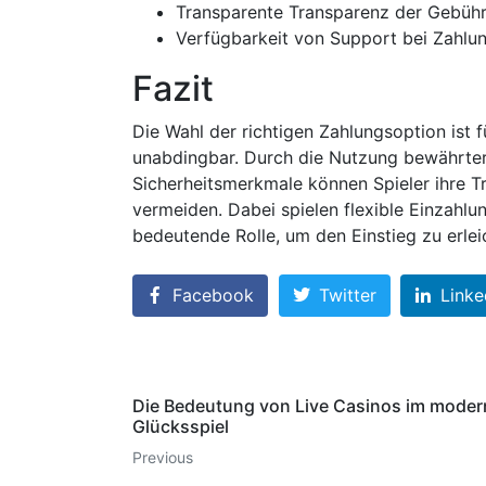
Transparente Transparenz der Gebühr
Verfügbarkeit von Support bei Zahl
Fazit
Die Wahl der richtigen Zahlungsoption ist 
unabdingbar. Durch die Nutzung bewährter 
Sicherheitsmerkmale können Spieler ihre T
vermeiden. Dabei spielen flexible Einzahlu
bedeutende Rolle, um den Einstieg zu erlei
Facebook
Twitter
Linke
Die Bedeutung von Live Casinos im mode
Glücksspiel
Previous