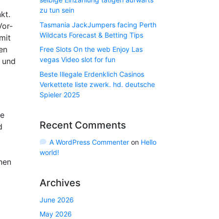
zu tun sein
kt.
Tasmania JackJumpers facing Perth
Vor-
Wildcats Forecast & Betting Tips
mit
en
Free Slots On the web Enjoy Las
vegas Video slot for fun
 und
Beste Illegale Erdenklich Casinos
Verkettete liste zwerk. hd. deutsche
Spieler 2025
ie
Recent Comments
d
A WordPress Commenter
on
Hello
world!
nen
Archives
June 2026
May 2026