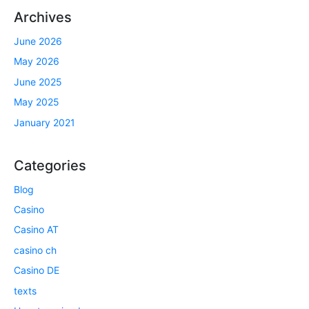
Archives
June 2026
May 2026
June 2025
May 2025
January 2021
Categories
Blog
Casino
Casino AT
casino ch
Casino DE
texts