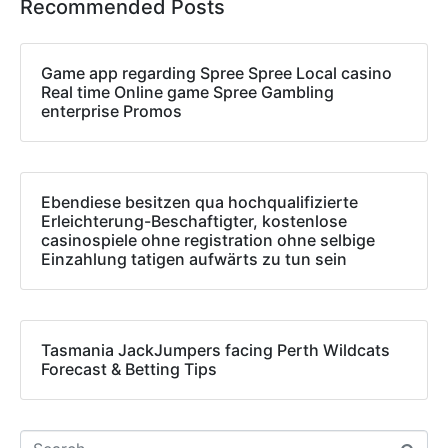
Recommended Posts
Game app regarding Spree Spree Local casino
Real time Online game Spree Gambling
enterprise Promos
Ebendiese besitzen qua hochqualifizierte
Erleichterung-Beschaftigter, kostenlose
casinospiele ohne registration ohne selbige
Einzahlung tatigen aufwärts zu tun sein
Tasmania JackJumpers facing Perth Wildcats
Forecast & Betting Tips