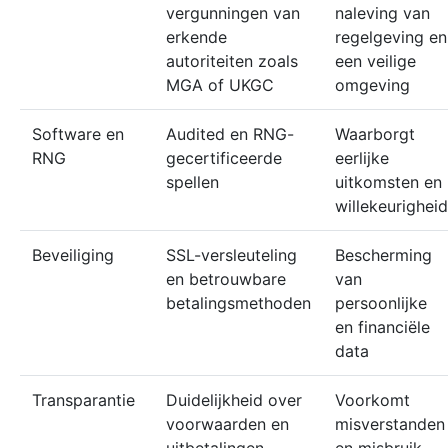
vergunningen van
naleving van
erkende
regelgeving en
autoriteiten zoals
een veilige
MGA of UKGC
omgeving
Software en
Audited en RNG-
Waarborgt
RNG
gecertificeerde
eerlijke
spellen
uitkomsten en
willekeurigheid
Beveiliging
SSL-versleuteling
Bescherming
en betrouwbare
van
betalingsmethoden
persoonlijke
en financiële
data
Transparantie
Duidelijkheid over
Voorkomt
voorwaarden en
misverstanden